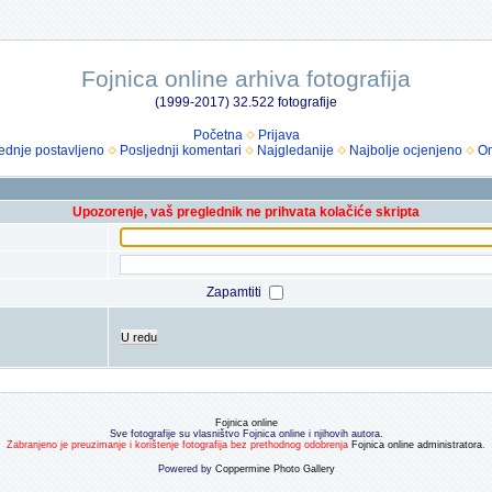
Fojnica online arhiva fotografija
(1999-2017) 32.522 fotografije
Početna
Prijava
ednje postavljeno
Posljednji komentari
Najgledanije
Najbolje ocjenjeno
Om
Upozorenje, vaš preglednik ne prihvata kolačiće skripta
Zapamtiti
U redu
Fojnica online
Sve fotografije su vlasništvo Fojnica online i njihovih autora.
Zabranjeno je preuzimanje i korištenje fotografija bez prethodnog odobrenja
Fojnica online administratora
.
Powered by
Coppermine Photo Gallery