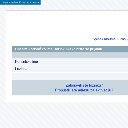
Fojnica online Pocetna stranica
Spisak albuma
Poslj
Unesite korisničko ime i lozinku kako biste se prijavili
Korisničko ime
Lozinka
Zaboravili ste lozinku?
Propustili ste adresu za aktivaciju?