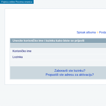
Fojnica online Pocetna stranica
Spisak albuma
Poslj
Unesite korisničko ime i lozinku kako biste se prijavili
Korisničko ime
Lozinka
Zaboravili ste lozinku?
Propustili ste adresu za aktivaciju?