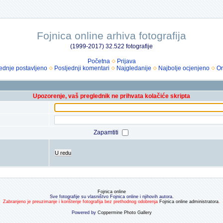
Fojnica online arhiva fotografija
(1999-2017) 32.522 fotografije
Početna
Prijava
ednje postavljeno
Posljednji komentari
Najgledanije
Najbolje ocjenjeno
Om
Upozorenje, vaš preglednik ne prihvata kolačiće skripta
Zapamtiti
U redu
Fojnica online
Sve fotografije su vlasništvo Fojnica online i njihovih autora.
Zabranjeno je preuzimanje i korištenje fotografija bez prethodnog odobrenja
Fojnica online administratora
.
Powered by
Coppermine Photo Gallery