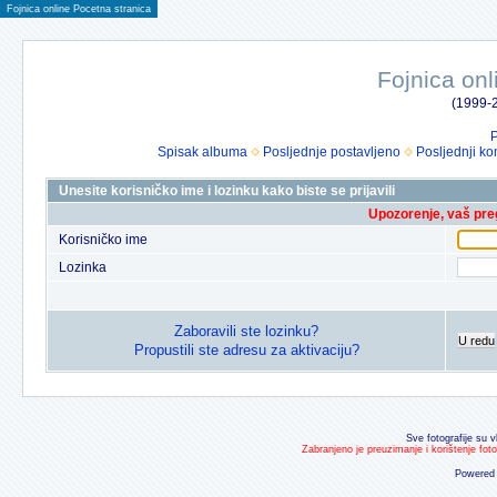
Fojnica online Pocetna stranica
Fojnica onl
(1999-2
P
Spisak albuma
Posljednje postavljeno
Posljednji ko
Unesite korisničko ime i lozinku kako biste se prijavili
Upozorenje, vaš preg
Korisničko ime
Lozinka
Zaboravili ste lozinku?
U redu
Propustili ste adresu za aktivaciju?
Sve fotografije su v
Zabranjeno je preuzimanje i korištenje fot
Powered