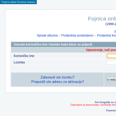
Fojnica online Pocetna stranica
Fojnica onl
(1999-2
P
Spisak albuma
Posljednje postavljeno
Posljednji ko
Unesite korisničko ime i lozinku kako biste se prijavili
Upozorenje, vaš preg
Korisničko ime
Lozinka
Zaboravili ste lozinku?
U redu
Propustili ste adresu za aktivaciju?
Sve fotografije su v
Zabranjeno je preuzimanje i korištenje fot
Powered