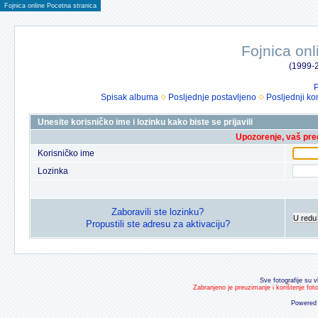
Fojnica online Pocetna stranica
Fojnica onl
(1999-2
P
Spisak albuma
Posljednje postavljeno
Posljednji ko
Unesite korisničko ime i lozinku kako biste se prijavili
Upozorenje, vaš preg
Korisničko ime
Lozinka
Zaboravili ste lozinku?
U redu
Propustili ste adresu za aktivaciju?
Sve fotografije su v
Zabranjeno je preuzimanje i korištenje fot
Powered