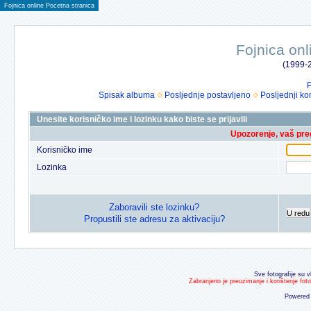
Fojnica online Pocetna stranica
Fojnica onl
(1999-2
P
Spisak albuma
Posljednje postavljeno
Posljednji ko
Unesite korisničko ime i lozinku kako biste se prijavili
Upozorenje, vaš preg
Korisničko ime
Lozinka
Zaboravili ste lozinku?
U redu
Propustili ste adresu za aktivaciju?
Sve fotografije su v
Zabranjeno je preuzimanje i korištenje fot
Powered