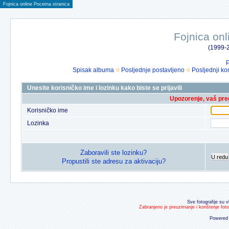
Fojnica online Pocetna stranica
Fojnica onl
(1999-2
P
Spisak albuma
Posljednje postavljeno
Posljednji ko
Unesite korisničko ime i lozinku kako biste se prijavili
Upozorenje, vaš preg
Korisničko ime
Lozinka
Zaboravili ste lozinku?
U redu
Propustili ste adresu za aktivaciju?
Sve fotografije su v
Zabranjeno je preuzimanje i korištenje fot
Powered