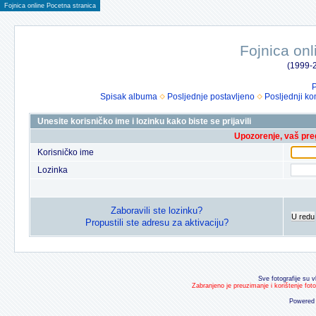
Fojnica online Pocetna stranica
Fojnica onl
(1999-2
P
Spisak albuma
Posljednje postavljeno
Posljednji ko
Unesite korisničko ime i lozinku kako biste se prijavili
Upozorenje, vaš preg
Korisničko ime
Lozinka
Zaboravili ste lozinku?
U redu
Propustili ste adresu za aktivaciju?
Sve fotografije su v
Zabranjeno je preuzimanje i korištenje fot
Powered