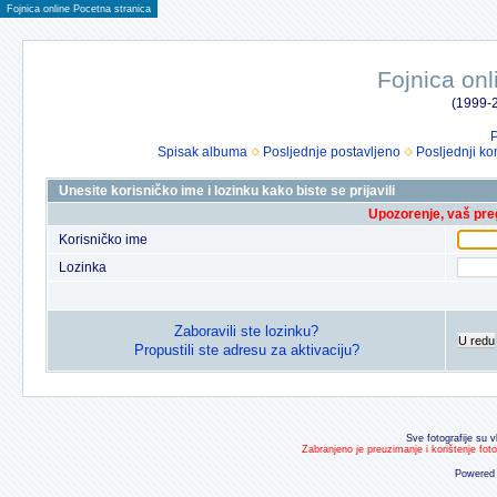
Fojnica online Pocetna stranica
Fojnica onl
(1999-2
P
Spisak albuma
Posljednje postavljeno
Posljednji ko
Unesite korisničko ime i lozinku kako biste se prijavili
Upozorenje, vaš preg
Korisničko ime
Lozinka
Zaboravili ste lozinku?
U redu
Propustili ste adresu za aktivaciju?
Sve fotografije su v
Zabranjeno je preuzimanje i korištenje fot
Powered