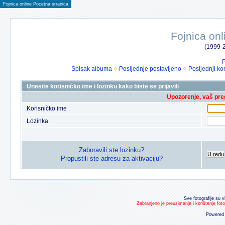
Fojnica online Pocetna stranica
Fojnica onl
(1999-2
P
Spisak albuma
Posljednje postavljeno
Posljednji ko
Unesite korisničko ime i lozinku kako biste se prijavili
Upozorenje, vaš preg
Korisničko ime
Lozinka
Zaboravili ste lozinku?
U redu
Propustili ste adresu za aktivaciju?
Sve fotografije su v
Zabranjeno je preuzimanje i korištenje fot
Powered