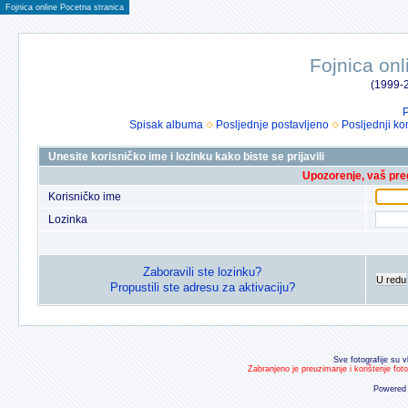
Fojnica online Pocetna stranica
Fojnica onl
(1999-2
P
Spisak albuma
Posljednje postavljeno
Posljednji ko
Unesite korisničko ime i lozinku kako biste se prijavili
Upozorenje, vaš preg
Korisničko ime
Lozinka
Zaboravili ste lozinku?
U redu
Propustili ste adresu za aktivaciju?
Sve fotografije su v
Zabranjeno je preuzimanje i korištenje fot
Powered