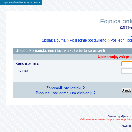
Fojnica online Pocetna stranica
Fojnica onl
(1999-2
P
Spisak albuma
Posljednje postavljeno
Posljednji ko
Unesite korisničko ime i lozinku kako biste se prijavili
Upozorenje, vaš preg
Korisničko ime
Lozinka
Zaboravili ste lozinku?
U redu
Propustili ste adresu za aktivaciju?
Sve fotografije su v
Zabranjeno je preuzimanje i korištenje fot
Powered