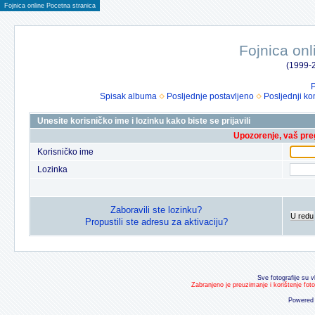
Fojnica online Pocetna stranica
Fojnica onl
(1999-2
P
Spisak albuma
Posljednje postavljeno
Posljednji ko
Unesite korisničko ime i lozinku kako biste se prijavili
Upozorenje, vaš preg
Korisničko ime
Lozinka
Zaboravili ste lozinku?
U redu
Propustili ste adresu za aktivaciju?
Sve fotografije su v
Zabranjeno je preuzimanje i korištenje fot
Powered