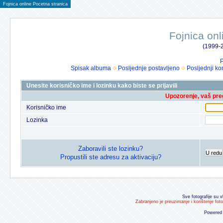
Fojnica online Pocetna stranica
Fojnica onl
(1999-2
P
Spisak albuma
Posljednje postavljeno
Posljednji ko
Unesite korisničko ime i lozinku kako biste se prijavili
Upozorenje, vaš preg
Korisničko ime
Lozinka
Zaboravili ste lozinku?
U redu
Propustili ste adresu za aktivaciju?
Sve fotografije su v
Zabranjeno je preuzimanje i korištenje fot
Powered