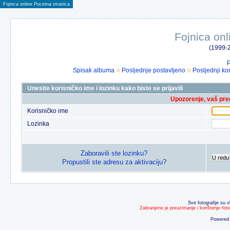
Fojnica online Pocetna stranica
Fojnica onl
(1999-2
P
Spisak albuma
Posljednje postavljeno
Posljednji ko
Unesite korisničko ime i lozinku kako biste se prijavili
Upozorenje, vaš preg
Korisničko ime
Lozinka
Zaboravili ste lozinku?
U redu
Propustili ste adresu za aktivaciju?
Sve fotografije su v
Zabranjeno je preuzimanje i korištenje fot
Powered