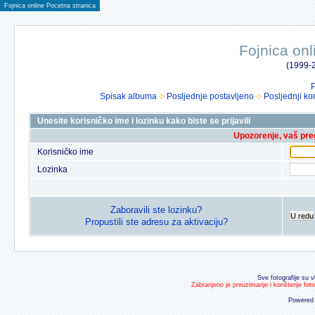
Fojnica online Pocetna stranica
Fojnica onl
(1999-2
P
Spisak albuma
Posljednje postavljeno
Posljednji ko
Unesite korisničko ime i lozinku kako biste se prijavili
Upozorenje, vaš preg
Korisničko ime
Lozinka
Zaboravili ste lozinku?
U redu
Propustili ste adresu za aktivaciju?
Sve fotografije su v
Zabranjeno je preuzimanje i korištenje fot
Powered