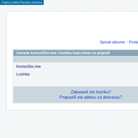
Fojnica online Pocetna stranica
Spisak albuma
Poslj
Unesite korisničko ime i lozinku kako biste se prijavili
Korisničko ime
Lozinka
Zaboravili ste lozinku?
Propustili ste adresu za aktivaciju?