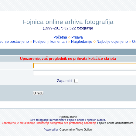
Fojnica online arhiva fotografija
(1999-2017) 32.522 fotografije
Početna
Prijava
ednje postavljeno
Posljednji komentari
Najgledanije
Najbolje ocjenjeno
Om
Upozorenje, vaš preglednik ne prihvata kolačiće skripta
Zapamtiti
U redu
Fojnica online
Sve fotografije su vlasništvo Fojnica online i njihovih autora.
Zabranjeno je preuzimanje i korištenje fotografija bez prethodnog odobrenja
Fojnica online administratora
.
Powered by
Coppermine Photo Gallery