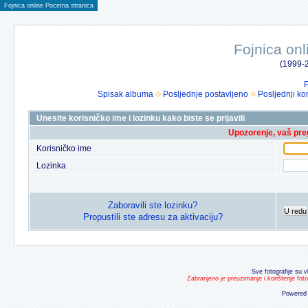
Fojnica online Pocetna stranica
Fojnica onl
(1999-2
P
Spisak albuma
Posljednje postavljeno
Posljednji ko
Unesite korisničko ime i lozinku kako biste se prijavili
Upozorenje, vaš preg
Korisničko ime
Lozinka
Zaboravili ste lozinku?
U redu
Propustili ste adresu za aktivaciju?
Sve fotografije su v
Zabranjeno je preuzimanje i korištenje fot
Powered