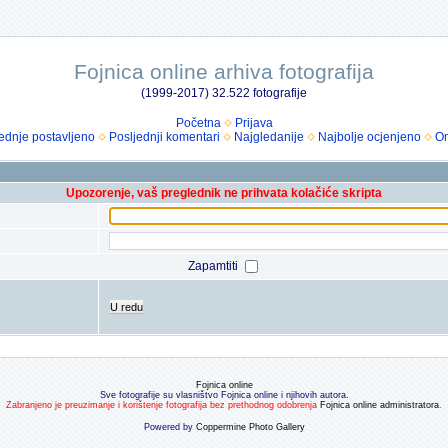
Fojnica online arhiva fotografija
(1999-2017) 32.522 fotografije
Početna
Prijava
ednje postavljeno
Posljednji komentari
Najgledanije
Najbolje ocjenjeno
Om
Upozorenje, vaš preglednik ne prihvata kolačiće skripta
Zapamtiti
U redu
Fojnica online
Sve fotografije su vlasništvo Fojnica online i njihovih autora.
Zabranjeno je preuzimanje i korištenje fotografija bez prethodnog odobrenja
Fojnica online administratora
.
Powered by
Coppermine Photo Gallery