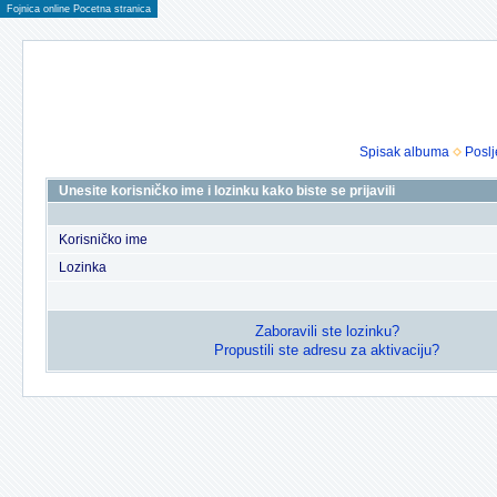
Fojnica online Pocetna stranica
Spisak albuma
Poslj
Unesite korisničko ime i lozinku kako biste se prijavili
Korisničko ime
Lozinka
Zaboravili ste lozinku?
Propustili ste adresu za aktivaciju?