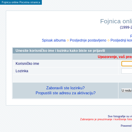
Fojnica online Pocetna stranica
Fojnica onl
(1999-2
P
Spisak albuma
Posljednje postavljeno
Posljednji ko
Unesite korisničko ime i lozinku kako biste se prijavili
Upozorenje, vaš preg
Korisničko ime
Lozinka
Zaboravili ste lozinku?
U redu
Propustili ste adresu za aktivaciju?
Sve fotografije su v
Zabranjeno je preuzimanje i korištenje fot
Powered