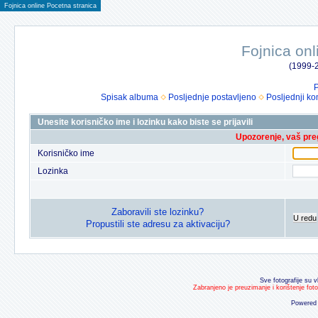
Fojnica online Pocetna stranica
Fojnica onl
(1999-2
P
Spisak albuma
Posljednje postavljeno
Posljednji ko
Unesite korisničko ime i lozinku kako biste se prijavili
Upozorenje, vaš preg
Korisničko ime
Lozinka
Zaboravili ste lozinku?
U redu
Propustili ste adresu za aktivaciju?
Sve fotografije su v
Zabranjeno je preuzimanje i korištenje fot
Powered