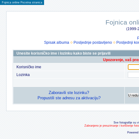
Fojnica online Pocetna stranica
Fojnica onl
(1999-2
P
Spisak albuma
Posljednje postavljeno
Posljednji ko
Unesite korisničko ime i lozinku kako biste se prijavili
Upozorenje, vaš preg
Korisničko ime
Lozinka
Zaboravili ste lozinku?
U redu
Propustili ste adresu za aktivaciju?
Sve fotografije su v
Zabranjeno je preuzimanje i korištenje fot
Powered