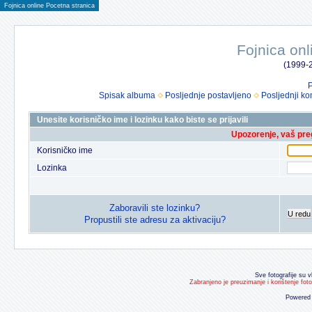
Fojnica online Pocetna stranica
Fojnica onl
(1999-2
P
Spisak albuma
Posljednje postavljeno
Posljednji ko
Unesite korisničko ime i lozinku kako biste se prijavili
Upozorenje, vaš preg
Korisničko ime
Lozinka
Zaboravili ste lozinku?
U redu
Propustili ste adresu za aktivaciju?
Sve fotografije su v
Zabranjeno je preuzimanje i korištenje fot
Powered