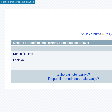
Fojnica online Pocetna stranica
Spisak albuma
Poslj
Unesite korisničko ime i lozinku kako biste se prijavili
Korisničko ime
Lozinka
Zaboravili ste lozinku?
Propustili ste adresu za aktivaciju?