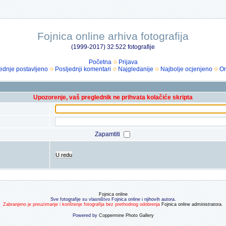
Fojnica online arhiva fotografija
(1999-2017) 32.522 fotografije
Početna
Prijava
ednje postavljeno
Posljednji komentari
Najgledanije
Najbolje ocjenjeno
Om
Upozorenje, vaš preglednik ne prihvata kolačiće skripta
Zapamtiti
U redu
Fojnica online
Sve fotografije su vlasništvo Fojnica online i njihovih autora.
Zabranjeno je preuzimanje i korištenje fotografija bez prethodnog odobrenja
Fojnica online administratora
.
Powered by
Coppermine Photo Gallery