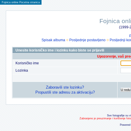
Fojnica online Pocetna stranica
Fojnica onl
(1999-2
P
Spisak albuma
Posljednje postavljeno
Posljednji ko
Unesite korisničko ime i lozinku kako biste se prijavili
Upozorenje, vaš preg
Korisničko ime
Lozinka
Zaboravili ste lozinku?
U redu
Propustili ste adresu za aktivaciju?
Sve fotografije su v
Zabranjeno je preuzimanje i korištenje fot
Powered