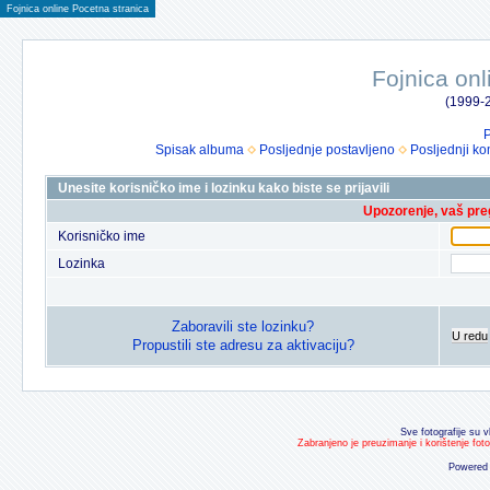
Fojnica online Pocetna stranica
Fojnica onl
(1999-2
P
Spisak albuma
Posljednje postavljeno
Posljednji ko
Unesite korisničko ime i lozinku kako biste se prijavili
Upozorenje, vaš preg
Korisničko ime
Lozinka
Zaboravili ste lozinku?
U redu
Propustili ste adresu za aktivaciju?
Sve fotografije su v
Zabranjeno je preuzimanje i korištenje fot
Powered