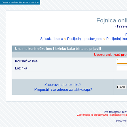
Fojnica online Pocetna stranica
Fojnica onl
(1999-2
P
Spisak albuma
Posljednje postavljeno
Posljednji ko
Unesite korisničko ime i lozinku kako biste se prijavili
Upozorenje, vaš preg
Korisničko ime
Lozinka
Zaboravili ste lozinku?
U redu
Propustili ste adresu za aktivaciju?
Sve fotografije su v
Zabranjeno je preuzimanje i korištenje fot
Powered