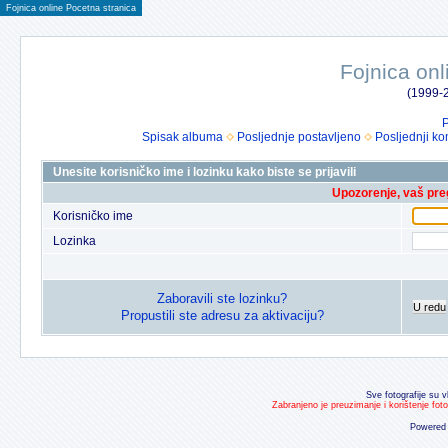
Fojnica online Pocetna stranica
Fojnica onl
(1999-2
P
Spisak albuma
Posljednje postavljeno
Posljednji ko
Unesite korisničko ime i lozinku kako biste se prijavili
Upozorenje, vaš preg
Korisničko ime
Lozinka
Zaboravili ste lozinku?
U redu
Propustili ste adresu za aktivaciju?
Sve fotografije su v
Zabranjeno je preuzimanje i korištenje fot
Powered