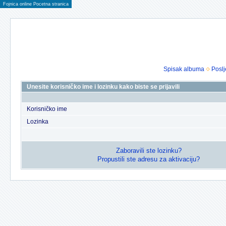
Fojnica online Pocetna stranica
Spisak albuma
Poslj
Unesite korisničko ime i lozinku kako biste se prijavili
Korisničko ime
Lozinka
Zaboravili ste lozinku?
Propustili ste adresu za aktivaciju?