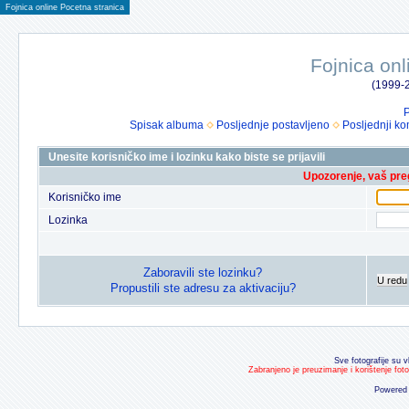
Fojnica online Pocetna stranica
Fojnica onl
(1999-2
P
Spisak albuma
Posljednje postavljeno
Posljednji ko
Unesite korisničko ime i lozinku kako biste se prijavili
Upozorenje, vaš preg
Korisničko ime
Lozinka
Zaboravili ste lozinku?
U redu
Propustili ste adresu za aktivaciju?
Sve fotografije su v
Zabranjeno je preuzimanje i korištenje fot
Powered