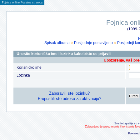
Fojnica online Pocetna stranica
Fojnica onl
(1999-2
P
Spisak albuma
Posljednje postavljeno
Posljednji ko
Unesite korisničko ime i lozinku kako biste se prijavili
Upozorenje, vaš preg
Korisničko ime
Lozinka
Zaboravili ste lozinku?
U redu
Propustili ste adresu za aktivaciju?
Sve fotografije su v
Zabranjeno je preuzimanje i korištenje fot
Powered