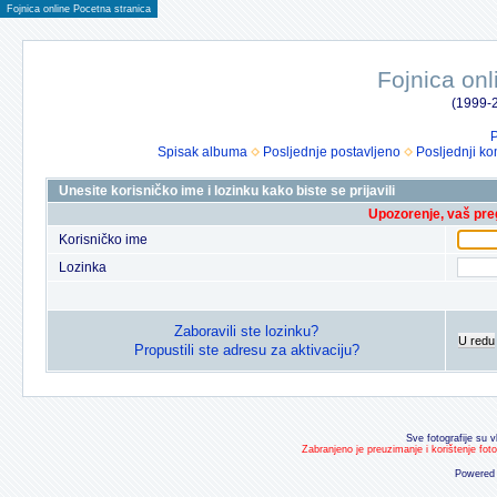
Fojnica online Pocetna stranica
Fojnica onl
(1999-2
P
Spisak albuma
Posljednje postavljeno
Posljednji ko
Unesite korisničko ime i lozinku kako biste se prijavili
Upozorenje, vaš preg
Korisničko ime
Lozinka
Zaboravili ste lozinku?
U redu
Propustili ste adresu za aktivaciju?
Sve fotografije su v
Zabranjeno je preuzimanje i korištenje fot
Powered