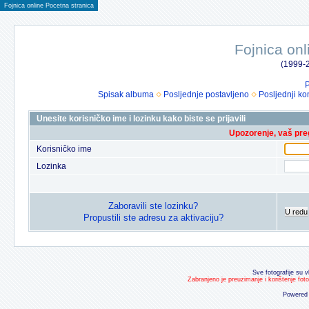
Fojnica online Pocetna stranica
Fojnica onl
(1999-2
P
Spisak albuma
Posljednje postavljeno
Posljednji ko
Unesite korisničko ime i lozinku kako biste se prijavili
Upozorenje, vaš preg
Korisničko ime
Lozinka
Zaboravili ste lozinku?
U redu
Propustili ste adresu za aktivaciju?
Sve fotografije su v
Zabranjeno je preuzimanje i korištenje fot
Powered