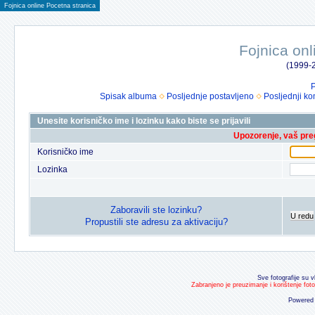
Fojnica online Pocetna stranica
Fojnica onl
(1999-2
P
Spisak albuma
Posljednje postavljeno
Posljednji ko
Unesite korisničko ime i lozinku kako biste se prijavili
Upozorenje, vaš preg
Korisničko ime
Lozinka
Zaboravili ste lozinku?
U redu
Propustili ste adresu za aktivaciju?
Sve fotografije su v
Zabranjeno je preuzimanje i korištenje fot
Powered