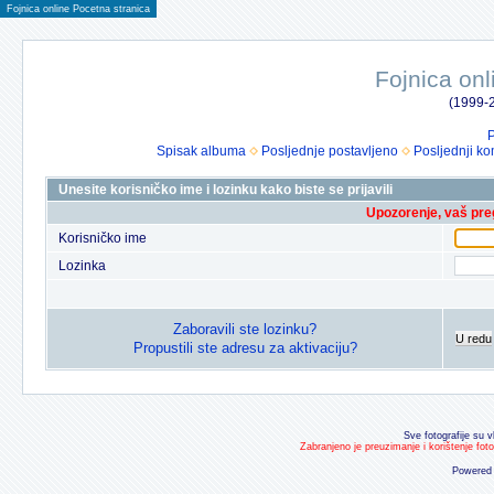
Fojnica online Pocetna stranica
Fojnica onl
(1999-2
P
Spisak albuma
Posljednje postavljeno
Posljednji ko
Unesite korisničko ime i lozinku kako biste se prijavili
Upozorenje, vaš preg
Korisničko ime
Lozinka
Zaboravili ste lozinku?
U redu
Propustili ste adresu za aktivaciju?
Sve fotografije su v
Zabranjeno je preuzimanje i korištenje fot
Powered