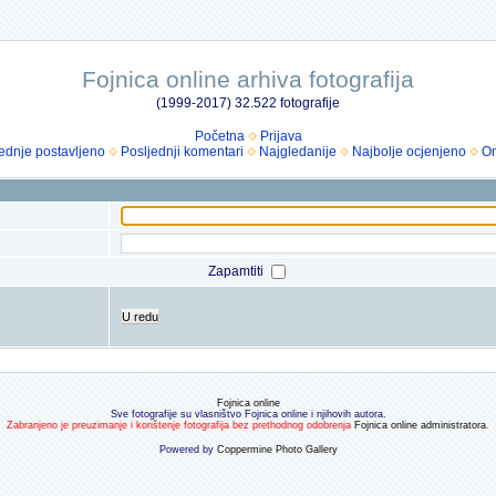
Fojnica online arhiva fotografija
(1999-2017) 32.522 fotografije
Početna
Prijava
ednje postavljeno
Posljednji komentari
Najgledanije
Najbolje ocjenjeno
Om
Zapamtiti
U redu
Fojnica online
Sve fotografije su vlasništvo Fojnica online i njihovih autora.
Zabranjeno je preuzimanje i korištenje fotografija bez prethodnog odobrenja
Fojnica online administratora
.
Powered by
Coppermine Photo Gallery