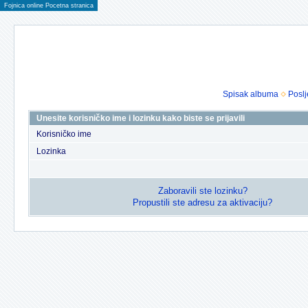
Fojnica online Pocetna stranica
Spisak albuma
Poslj
Unesite korisničko ime i lozinku kako biste se prijavili
Korisničko ime
Lozinka
Zaboravili ste lozinku?
Propustili ste adresu za aktivaciju?