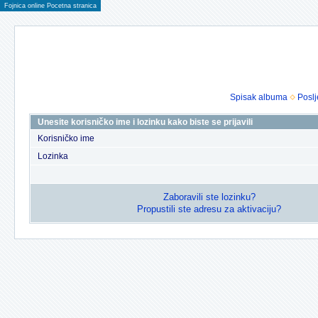
Fojnica online Pocetna stranica
Spisak albuma
Poslj
Unesite korisničko ime i lozinku kako biste se prijavili
Korisničko ime
Lozinka
Zaboravili ste lozinku?
Propustili ste adresu za aktivaciju?