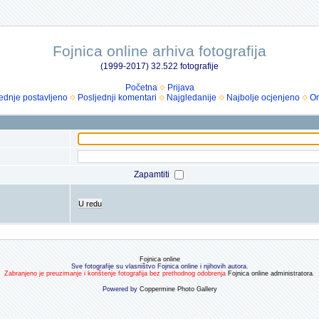
Fojnica online arhiva fotografija
(1999-2017) 32.522 fotografije
Početna
Prijava
ednje postavljeno
Posljednji komentari
Najgledanije
Najbolje ocjenjeno
Om
Zapamtiti
U redu
Fojnica online
Sve fotografije su vlasništvo Fojnica online i njihovih autora.
Zabranjeno je preuzimanje i korištenje fotografija bez prethodnog odobrenja
Fojnica online administratora
.
Powered by
Coppermine Photo Gallery