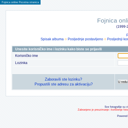
Fojnica online Pocetna stranica
Fojnica onl
(1999-2
P
Spisak albuma
Posljednje postavljeno
Posljednji ko
Unesite korisničko ime i lozinku kako biste se prijavili
Korisničko ime
Lozinka
Zaboravili ste lozinku?
U redu
Propustili ste adresu za aktivaciju?
Sve fotografije su v
Zabranjeno je preuzimanje i korištenje fot
Powered