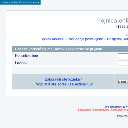
Fojnica online Pocetna stranica
Fojnica onl
(1999-2
P
Spisak albuma
Posljednje postavljeno
Posljednji ko
Unesite korisničko ime i lozinku kako biste se prijavili
Korisničko ime
Lozinka
Zaboravili ste lozinku?
U redu
Propustili ste adresu za aktivaciju?
Sve fotografije su v
Zabranjeno je preuzimanje i korištenje fot
Powered