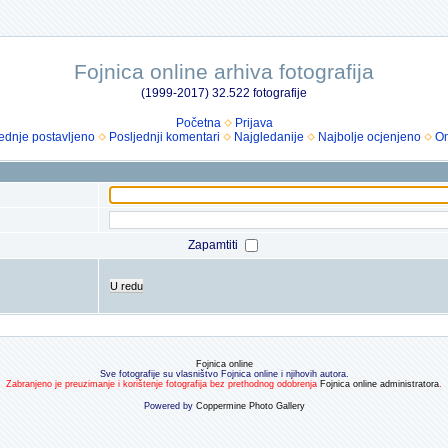
Fojnica online arhiva fotografija
(1999-2017) 32.522 fotografije
Početna
Prijava
ednje postavljeno
Posljednji komentari
Najgledanije
Najbolje ocjenjeno
Om
Zapamtiti
U redu
Fojnica online
Sve fotografije su vlasništvo Fojnica online i njihovih autora.
Zabranjeno je preuzimanje i korištenje fotografija bez prethodnog odobrenja
Fojnica online administratora
.
Powered by
Coppermine Photo Gallery