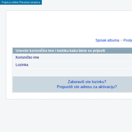
Fojnica online Pocetna stranica
Spisak albuma
Poslj
Unesite korisničko ime i lozinku kako biste se prijavili
Korisničko ime
Lozinka
Zaboravili ste lozinku?
Propustili ste adresu za aktivaciju?