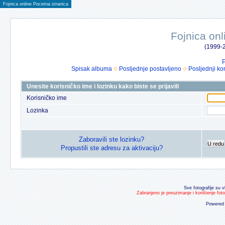
Fojnica online Pocetna stranica
Fojnica onl
(1999-2
P
Spisak albuma
Posljednje postavljeno
Posljednji ko
Unesite korisničko ime i lozinku kako biste se prijavili
Korisničko ime
Lozinka
Zaboravili ste lozinku?
U redu
Propustili ste adresu za aktivaciju?
Sve fotografije su v
Zabranjeno je preuzimanje i korištenje fot
Powered