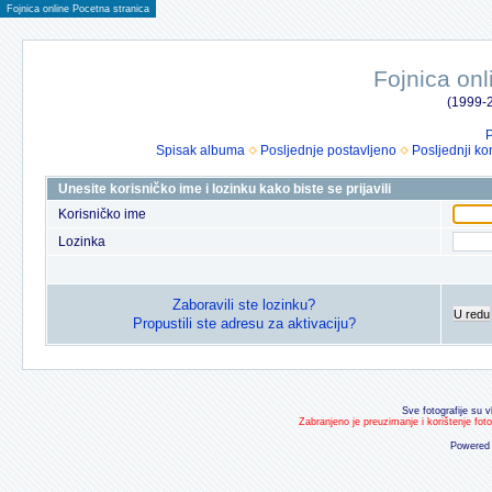
Fojnica online Pocetna stranica
Fojnica onl
(1999-2
P
Spisak albuma
Posljednje postavljeno
Posljednji ko
Unesite korisničko ime i lozinku kako biste se prijavili
Korisničko ime
Lozinka
Zaboravili ste lozinku?
U redu
Propustili ste adresu za aktivaciju?
Sve fotografije su v
Zabranjeno je preuzimanje i korištenje fot
Powered