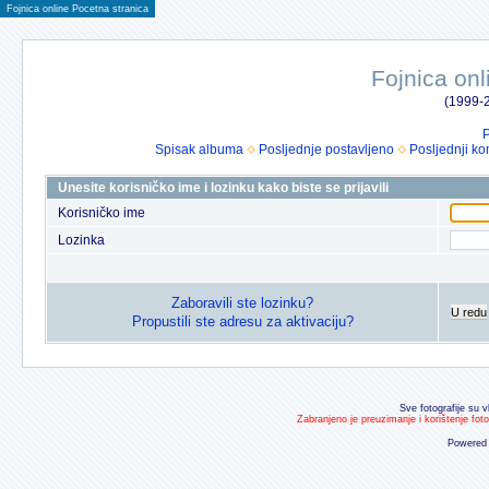
Fojnica online Pocetna stranica
Fojnica onl
(1999-2
P
Spisak albuma
Posljednje postavljeno
Posljednji ko
Unesite korisničko ime i lozinku kako biste se prijavili
Korisničko ime
Lozinka
Zaboravili ste lozinku?
U redu
Propustili ste adresu za aktivaciju?
Sve fotografije su v
Zabranjeno je preuzimanje i korištenje fot
Powered