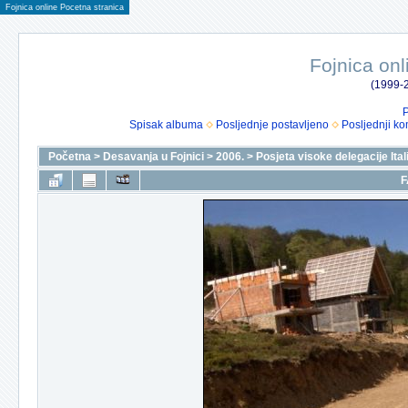
Fojnica online Pocetna stranica
Fojnica onl
(1999-2
P
Spisak albuma
Posljednje postavljeno
Posljednji ko
Početna
>
Desavanja u Fojnici
>
2006.
>
Posjeta visoke delegacije Itali
F