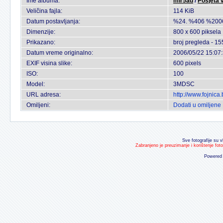
Ime albuma:
mir5ad
/
Posjeta v
Veličina fajla:
114 KiB
Datum postavljanja:
%24. %406 %200
Dimenzije:
800 x 600 piksela
Prikazano:
broj pregleda - 15
Datum vreme originalno:
2006/05/22 15:07
EXIF visina slike:
600 pixels
ISO:
100
Model:
3MDSC
URL adresa:
http://www.fojnic
Omiljeni:
Dodati u omiljene
Sve fotografije su v
Zabranjeno je preuzimanje i korištenje fot
Powered