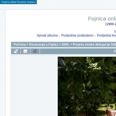
Fojnica online Pocetna stranica
Fojnica onl
(1999-2
P
Spisak albuma
Posljednje postavljeno
Posljednji ko
Početna
>
Desavanja u Fojnici
>
2006.
>
Posjeta visoke delegacije Itali
F