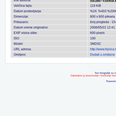
Ime albuma:
mir5ad
/
Posjeta v
Veličina fajla:
119 KiB
Datum postavljanja:
%24. %403 %200
Dimenzije:
800 x 600 piksela
Prikazano:
broj pregleda - 15
Datum vreme originalno:
2006/05/22 12:41
EXIF visina slike:
600 pixels
ISO:
100
Model:
3MDSC
URL adresa:
http://www.fojnic
Omiljeni:
Dodati u omiljene
Sve fotografije su v
Zabranjeno je preuzimanje i korištenje fot
Powered