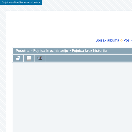
Fojnica online Pocetna stranica
Spisak albuma
Poslj
Početna
>
Fojnica kroz historiju
>
Fojnica kroz historiju