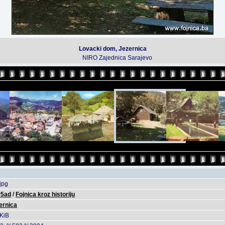
Lovacki dom, Jezernica
NIRO Zajednica Sarajevo
jpg
r5ad
/
Fojnica kroz historiju
ernica
KiB