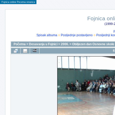
Fojnica online Pocetna stranica
Fojnica onl
(1999-2
P
Spisak albuma
Posljednje postavljeno
Posljednji ko
Početna
>
Desavanja u Fojnici
>
2006.
>
Obiljezen dan Osnovne skole
F