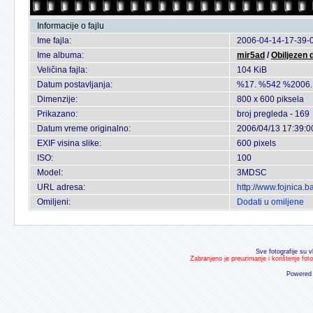
Informacije o fajlu
Ime fajla:
2006-04-14-17-39-0
Ime albuma:
mir5ad
/
Obiljezen 
Veličina fajla:
104 KiB
Datum postavljanja:
%17. %542 %2006.
Dimenzije:
800 x 600 piksela
Prikazano:
broj pregleda - 169
Datum vreme originalno:
2006/04/13 17:39:0
EXIF visina slike:
600 pixels
ISO:
100
Model:
3MDSC
URL adresa:
http://www.fojnica.
Omiljeni:
Dodati u omiljene
Sve fotografije su v
Zabranjeno je preuzimanje i korištenje fot
Powered