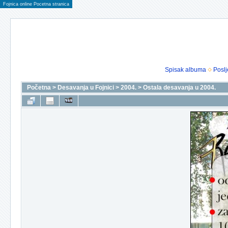
Fojnica online Pocetna stranica
Spisak albuma
Poslj
Početna
>
Desavanja u Fojnici
>
2004.
>
Ostala desavanja u 2004.