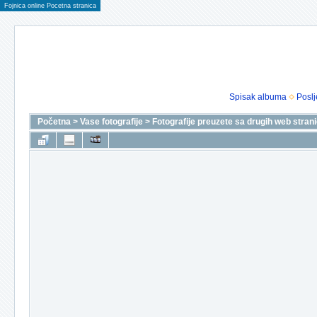
Fojnica online Pocetna stranica
Spisak albuma
Poslj
Početna
>
Vase fotografije
>
Fotografije preuzete sa drugih web stran