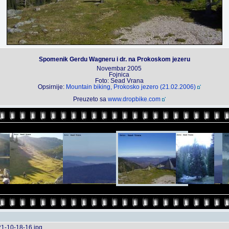
Spomenik Gerdu Wagneru i dr. na Prokoskom jezeru
Novembar 2005
Fojnica
Foto: Sead Vrana
Opsirnije:
Mountain biking, Prokosko jezero (21.02.2006)
Preuzeto sa
www.dropbike.com
1-10-18-16.jpg