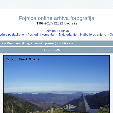
Fojnica online arhiva fotografija
(1999-2017) 32.522 fotografije
Početna
Prijava
ednje postavljeno
Posljednji komentari
Najgledanije
Najbolje ocjenjeno
Om
ica
>
Mountain biking, Prokosko jezero (dropbike.com)
FAJL 13/24