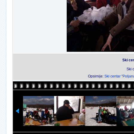
Ski ce
Ski 
Opsirnije:
Ski centar "Poljan