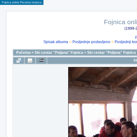
Fojnica online Pocetna stranica
Fojnica onl
(1999-2
P
Spisak albuma
Posljednje postavljeno
Posljednji ko
Početna
>
Ski centar "Poljana" Fojnica
>
Ski centar "Poljana" Fojnica
F