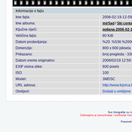
Informacije o fajlu
Ime fajla:
2006-02-19-12-59
Ime albuma:
mir5ad
/
Ski cent
Ključne riječi:
poljana-2006-02-
Veličina fajla:
80 KiB
Datum postavljanja:
%20. %536 %200
Dimenzije:
800 x 600 piksela
Prikazano:
broj pregleda - 33
Datum vreme originalno:
2006/02/19 12:59
EXIF visina slike:
600 pixels
ISO:
100
Model:
3MDSC
URL adresa:
http://www.fojnic
Omiljeni:
Dodati u omiljene
Sve fotografije su v
Zabranjeno je preuzimanje i korištenje fot
Powered